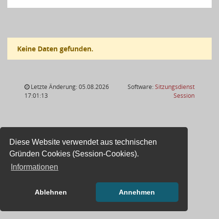
Keine Daten gefunden.
Letzte Änderung: 05.08.2026
Software:
Sitzungsdienst
(Wird in
17:01:13
Session
Diese Website verwendet aus technischen
Gründen Cookies (Session-Cookies).
Informationen
Ablehnen
Annehmen