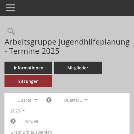
Toggle navigation
Arbeitsgruppe Jugendhilfeplanung
- Termine 2025
Informationen
Mitglieder
Sitzungen
Quartal
Quartal 3
2025
Aktuell
Gremium auswählen