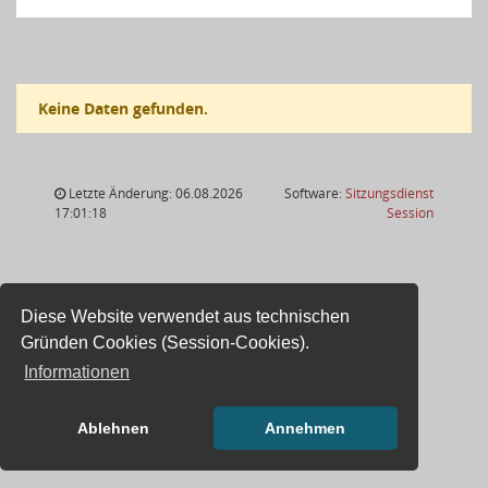
Keine Daten gefunden.
Letzte Änderung: 06.08.2026
Software:
Sitzungsdienst
(Wird in
17:01:18
Session
Diese Website verwendet aus technischen
Gründen Cookies (Session-Cookies).
Informationen
Ablehnen
Annehmen