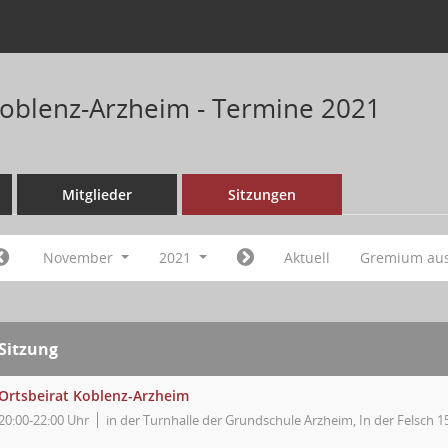
Koblenz-Arzheim - Termine 2021
Mitglieder
Sitzungen
November
2021
Aktuell
Gremium au
Sitzung
Ortsbeirat Koblenz-Arzheim
20:00-22:00 Uhr
in der Turnhalle der Grundschule Arzheim, In der Felsch 1