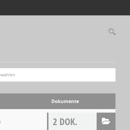
swählen
Dokumente
2 DOK.
5