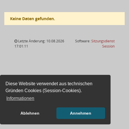
Keine Daten gefunden.
Letzte Änderung: 10.08.2026
Software:
Sitzungsdienst
(Wird in
17:01:11
Session
Diese Website verwendet aus technischen
Gründen Cookies (Session-Cookies).
Informationen
Ablehnen
Annehmen