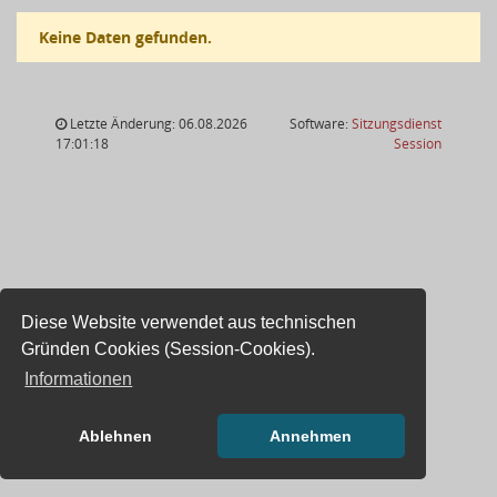
Keine Daten gefunden.
Letzte Änderung: 06.08.2026
Software:
Sitzungsdienst
(Wird in
17:01:18
Session
Diese Website verwendet aus technischen
Gründen Cookies (Session-Cookies).
Informationen
Ablehnen
Annehmen