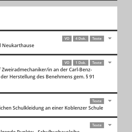
VO
4 Dok.
Texte
nd Neukarthause
VO
1 Dok.
Texte
f Zweiradmechaniker/in an der Carl-Benz-
n der Herstellung des Benehmens gem. § 91
Texte
ichen Schulkleidung an einer Koblenzer Schule
Texte