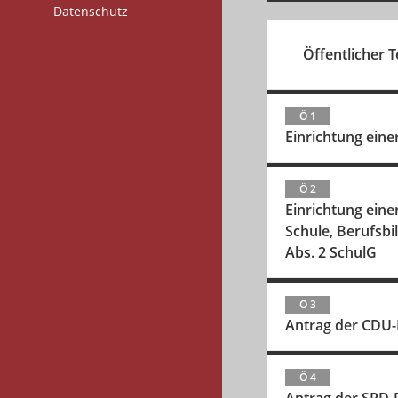
Datenschutz
Öffentlicher Te
Ö 1
Einrichtung ein
Ö 2
Einrichtung eine
Schule, Berufsbi
Abs. 2 SchulG
Ö 3
Antrag der CDU-R
Ö 4