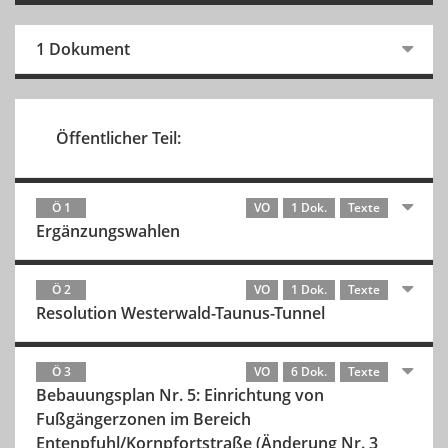
1 Dokument
Öffentlicher Teil:
Ö 1
VO
1 Dok.
Texte
Ergänzungswahlen
Ö 2
VO
1 Dok.
Texte
Resolution Westerwald-Taunus-Tunnel
Ö 3
VO
6 Dok.
Texte
Bebauungsplan Nr. 5: Einrichtung von
Fußgängerzonen im Bereich
Entenpfuhl/Kornpfortstraße (Änderung Nr. 3