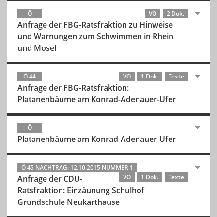
Ö
VO
2 Dok.
Anfrage der FBG-Ratsfraktion zu Hinweise
und Warnungen zum Schwimmen in Rhein
und Mosel
Ö 44
VO
1 Dok.
Texte
Anfrage der FBG-Ratsfraktion:
Platanenbäume am Konrad-Adenauer-Ufer
Ö
Platanenbäume am Konrad-Adenauer-Ufer
Ö 45 NACHTRAG: 12.10.2015 NUMMER 1
VO
1 Dok.
Texte
Anfrage der CDU-
Ratsfraktion: Einzäunung Schulhof
Grundschule Neukarthause