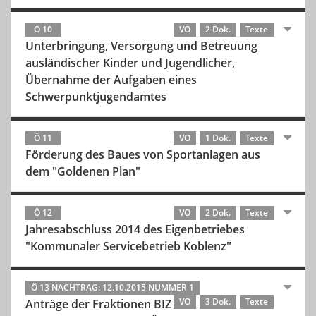
Ö 10
VO
2 Dok.
Texte
Unterbringung, Versorgung und Betreuung
ausländischer Kinder und Jugendlicher,
Übernahme der Aufgaben eines
Schwerpunktjugendamtes
Ö 11
VO
1 Dok.
Texte
Förderung des Baues von Sportanlagen aus
dem "Goldenen Plan"
Ö 12
VO
2 Dok.
Texte
Jahresabschluss 2014 des Eigenbetriebes
"Kommunaler Servicebetrieb Koblenz"
Ö 13 NACHTRAG: 12.10.2015 NUMMER 1
VO
3 Dok.
Texte
Anträge der Fraktionen BIZ