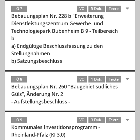
Ö 7
VO
5 Dok.
Texte
Bebauungsplan Nr. 228 b "Erweiterung
Dienstleistungszentrum Gewerbe- und
Technologiepark Bubenheim B 9 - Teilbereich
b"
a) Endgültige Beschlussfassung zu den
Stellungnahmen
b) Satzungsbeschluss
Ö 8
VO
1 Dok.
Texte
Bebauungsplan Nr. 260 "Baugebiet südliches
Güls", Änderung Nr. 2
- Aufstellungsbeschluss -
Ö 9
VO
3 Dok.
Texte
Kommunales Investitionsprogramm -
Rheinland-Pfalz (KI 3.0)