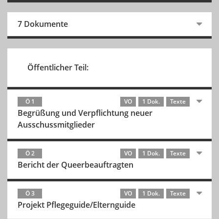
7 Dokumente
Öffentlicher Teil:
Ö 1
VO
1 Dok.
Texte
Begrüßung und Verpflichtung neuer
Ausschussmitglieder
Ö 2
VO
1 Dok.
Texte
Bericht der Queerbeauftragten
Ö 3
VO
1 Dok.
Texte
Projekt Pflegeguide/Elternguide