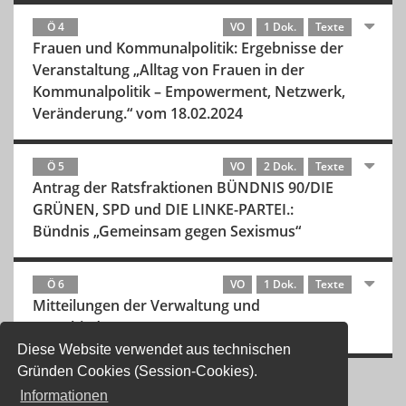
Ö 4
VO
1 Dok.
Texte
Frauen und Kommunalpolitik: Ergebnisse der
Veranstaltung „Alltag von Frauen in der
Kommunalpolitik – Empowerment, Netzwerk,
Veränderung.“ vom 18.02.2024
Ö 5
VO
2 Dok.
Texte
Antrag der Ratsfraktionen BÜNDNIS 90/DIE
GRÜNEN, SPD und DIE LINKE-PARTEI.:
Bündnis „Gemeinsam gegen Sexismus“
Ö 6
VO
1 Dok.
Texte
Mitteilungen der Verwaltung und
Verschiedenes
Diese Website verwendet aus technischen
Gründen Cookies (Session-Cookies).
Informationen