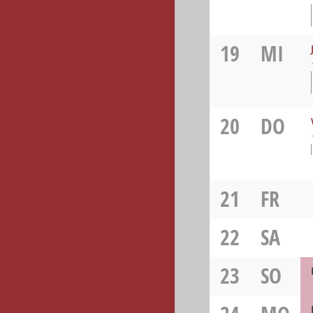
19
MI
20
DO
21
FR
22
SA
23
SO