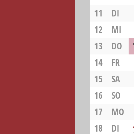
11
DI
12
MI
13
DO
14
FR
15
SA
16
SO
17
MO
18
DI