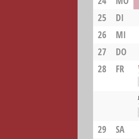
24
MO
25
DI
26
MI
27
DO
28
FR
29
SA