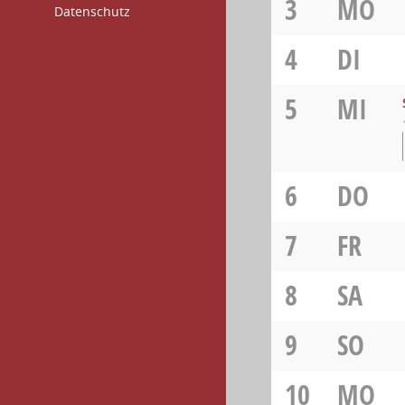
3
MO
Datenschutz
4
DI
5
MI
6
DO
7
FR
8
SA
9
SO
10
MO