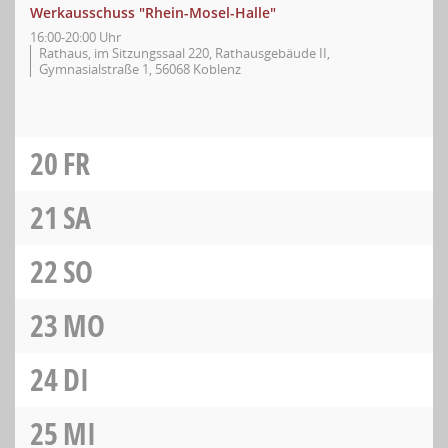
Werkausschuss "Rhein-Mosel-Halle"
16:00-20:00 Uhr
Rathaus, im Sitzungssaal 220, Rathausgebäude II,
Gymnasialstraße 1, 56068 Koblenz
20
FR
21
SA
22
SO
23
MO
24
DI
25
MI