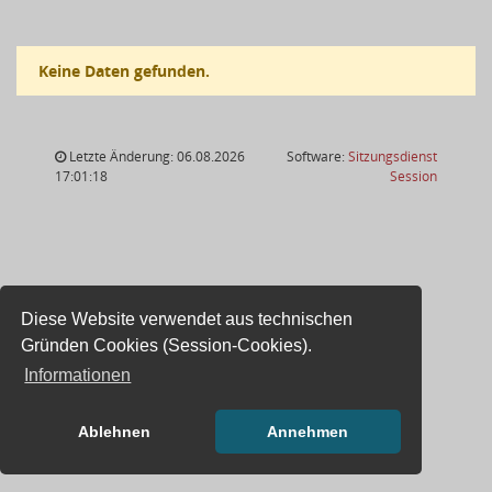
Keine Daten gefunden.
Letzte Änderung: 06.08.2026
Software:
Sitzungsdienst
(Wird in
17:01:18
Session
Diese Website verwendet aus technischen
Gründen Cookies (Session-Cookies).
Informationen
Ablehnen
Annehmen