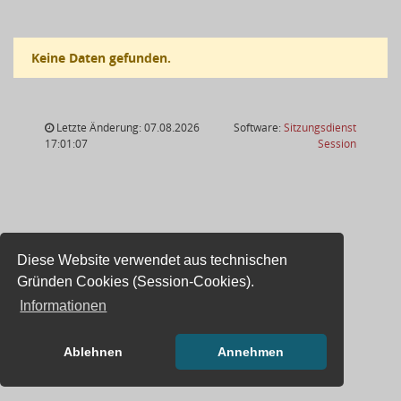
Keine Daten gefunden.
Letzte Änderung: 07.08.2026
Software:
Sitzungsdienst
(Wird in
17:01:07
Session
Diese Website verwendet aus technischen
Gründen Cookies (Session-Cookies).
Informationen
Ablehnen
Annehmen