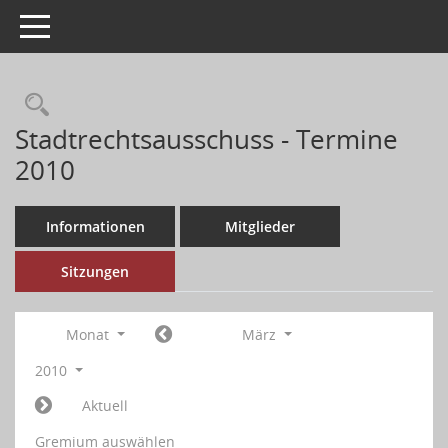
Toggle navigation
Stadtrechtsausschuss - Termine
2010
Informationen
Mitglieder
Sitzungen
Monat
März
2010
Aktuell
Gremium auswählen