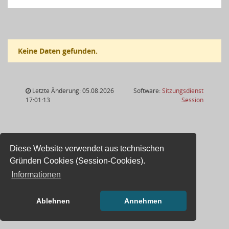
Keine Daten gefunden.
Letzte Änderung: 05.08.2026
Software:
Sitzungsdienst
(Wird in
17:01:13
Session
Diese Website verwendet aus technischen
Gründen Cookies (Session-Cookies).
Informationen
Ablehnen
Annehmen