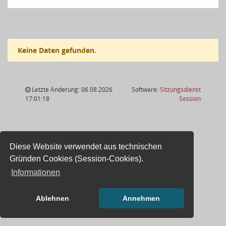
Keine Daten gefunden.
Letzte Änderung: 06.08.2026
Software:
Sitzungsdienst
(Wird in
17:01:18
Session
Diese Website verwendet aus technischen
Gründen Cookies (Session-Cookies).
Informationen
Ablehnen
Annehmen