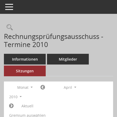
Toggle navigation
Rechnungsprüfungsausschuss -
Termine 2010
Informationen
Mitglieder
Sitzungen
Monat
April
2010
Aktuell
Gremium auswählen