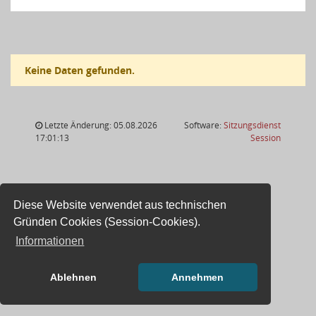
Keine Daten gefunden.
Letzte Änderung: 05.08.2026
Software:
Sitzungsdienst
(Wird in
17:01:13
Session
Diese Website verwendet aus technischen
Gründen Cookies (Session-Cookies).
Informationen
Ablehnen
Annehmen