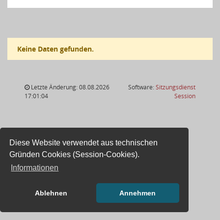
Keine Daten gefunden.
Letzte Änderung: 08.08.2026
Software:
Sitzungsdienst
(Wird in
17:01:04
Session
Diese Website verwendet aus technischen
Gründen Cookies (Session-Cookies).
Informationen
Ablehnen
Annehmen