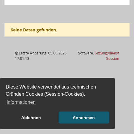
Keine Daten gefunden.
Letzte Änderung: 05.08.2026
Software:
Sitzungsdienst
(Wird in
17:01:13
Session
Diese Website verwendet aus technischen
Gründen Cookies (Session-Cookies).
Informationen
Ablehnen
Annehmen