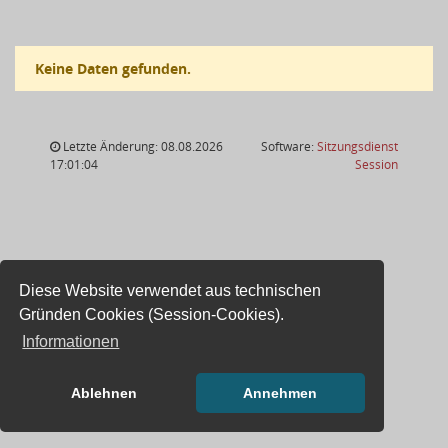
Keine Daten gefunden.
Letzte Änderung: 08.08.2026
Software:
Sitzungsdienst
(Wird in
17:01:04
Session
Diese Website verwendet aus technischen
Gründen Cookies (Session-Cookies).
Informationen
Ablehnen
Annehmen