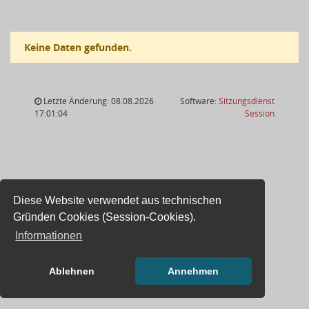
Keine Daten gefunden.
Letzte Änderung: 08.08.2026
Software:
Sitzungsdienst
(Wird in
17:01:04
Session
Diese Website verwendet aus technischen
Gründen Cookies (Session-Cookies).
Informationen
Ablehnen
Annehmen