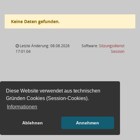
Keine Daten gefunden.
Letzte Änderung: 08.08.2026
Software:
Sitzungsdienst
(Wird in
17:01:04
Session
Diese Website verwendet aus technischen
Gründen Cookies (Session-Cookies).
Informationen
Ablehnen
Annehmen