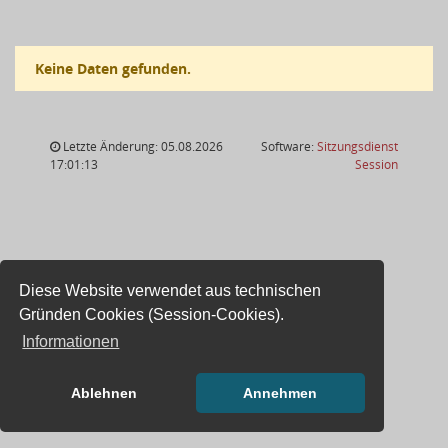
Keine Daten gefunden.
Letzte Änderung: 05.08.2026
Software:
Sitzungsdienst
(Wird in
17:01:13
Session
Diese Website verwendet aus technischen
Gründen Cookies (Session-Cookies).
Informationen
Ablehnen
Annehmen