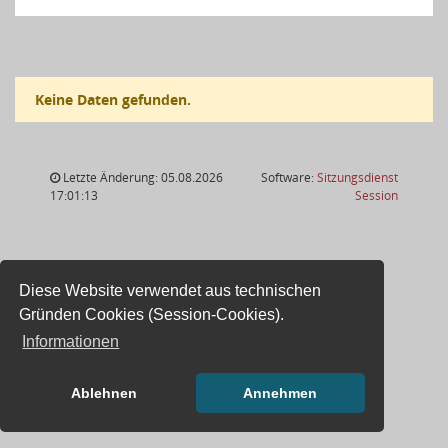
Keine Daten gefunden.
Letzte Änderung: 05.08.2026
Software:
Sitzungsdienst
(Wird in
17:01:13
Session
Diese Website verwendet aus technischen
Gründen Cookies (Session-Cookies).
Informationen
Ablehnen
Annehmen