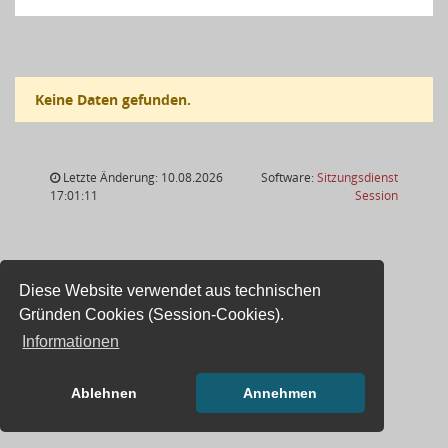
Keine Daten gefunden.
Letzte Änderung: 10.08.2026
Software:
Sitzungsdienst
(Wird in
17:01:11
Session
Diese Website verwendet aus technischen
Gründen Cookies (Session-Cookies).
Informationen
Ablehnen
Annehmen