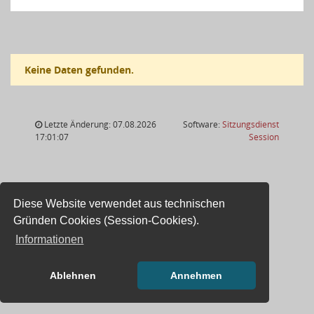
Keine Daten gefunden.
Letzte Änderung: 07.08.2026
Software:
Sitzungsdienst
(Wird in
17:01:07
Session
Diese Website verwendet aus technischen
Gründen Cookies (Session-Cookies).
Informationen
Ablehnen
Annehmen