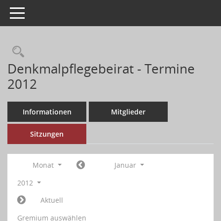
Toggle navigation
Denkmalpflegebeirat - Termine
2012
Informationen
Mitglieder
Sitzungen
Monat
Januar
2012
Aktuell
Gremium auswählen