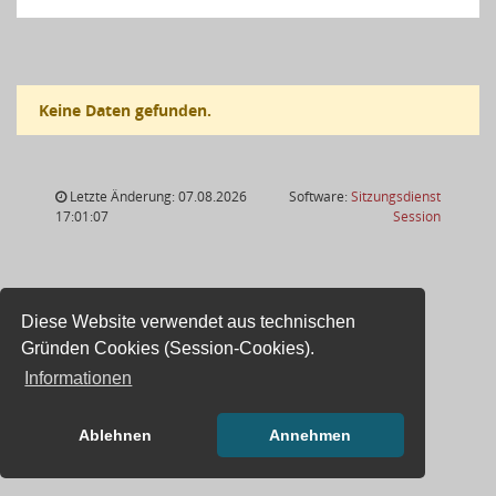
Keine Daten gefunden.
Letzte Änderung: 07.08.2026
Software:
Sitzungsdienst
(Wird in
17:01:07
Session
Diese Website verwendet aus technischen
Gründen Cookies (Session-Cookies).
Informationen
Ablehnen
Annehmen