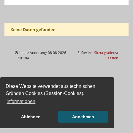
Keine Daten gefunden.
Letzte Änderung: 08.08.2026
Software:
Sitzungsdienst
(Wird in
17:01:04
Session
Diese Website verwendet aus technischen
Gründen Cookies (Session-Cookies).
Informationen
Ablehnen
Annehmen