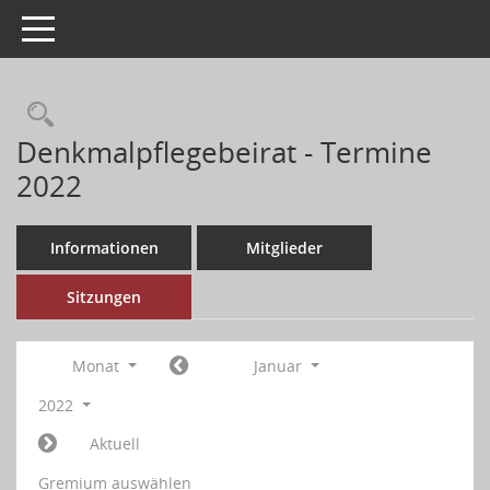
Toggle navigation
Denkmalpflegebeirat - Termine
2022
Informationen
Mitglieder
Sitzungen
Monat
Januar
2022
Aktuell
Gremium auswählen