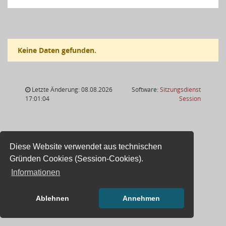
Keine Daten gefunden.
Letzte Änderung: 08.08.2026
Software:
Sitzungsdienst
(Wird in
17:01:04
Session
Diese Website verwendet aus technischen
Gründen Cookies (Session-Cookies).
Informationen
Ablehnen
Annehmen