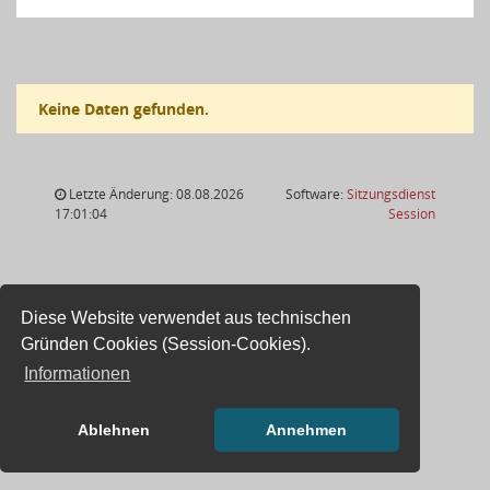
Keine Daten gefunden.
Letzte Änderung: 08.08.2026
Software:
Sitzungsdienst
(Wird in
17:01:04
Session
Diese Website verwendet aus technischen
Gründen Cookies (Session-Cookies).
Informationen
Ablehnen
Annehmen