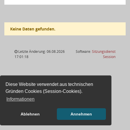
Keine Daten gefunden.
Letzte Änderung: 06.08.2026
Software:
Sitzungsdienst
(Wird in
17:01:18
Session
Diese Website verwendet aus technischen
Gründen Cookies (Session-Cookies).
Informationen
Ablehnen
Annehmen