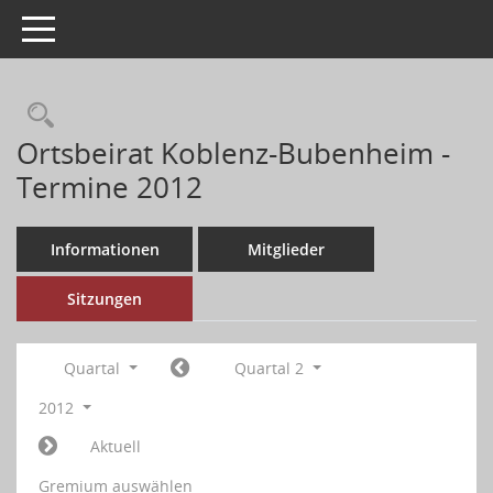
Toggle navigation
Ortsbeirat Koblenz-Bubenheim -
Termine 2012
Informationen
Mitglieder
Sitzungen
Quartal
Quartal 2
2012
Aktuell
Gremium auswählen