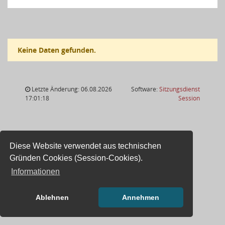
Keine Daten gefunden.
Letzte Änderung: 06.08.2026
Software:
Sitzungsdienst
(Wird in
17:01:18
Session
Diese Website verwendet aus technischen
Gründen Cookies (Session-Cookies).
Informationen
Ablehnen
Annehmen