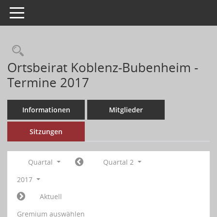
Toggle navigation
Ortsbeirat Koblenz-Bubenheim -
Termine 2017
Informationen
Mitglieder
Sitzungen
Quartal
Quartal 2
2017
Aktuell
Gremium auswählen