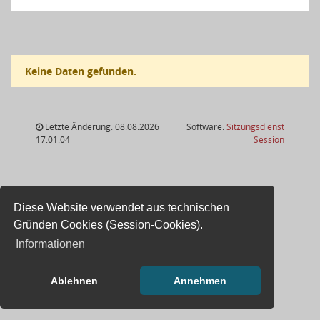
Keine Daten gefunden.
Letzte Änderung: 08.08.2026
Software:
Sitzungsdienst
(Wird in
17:01:04
Session
Diese Website verwendet aus technischen
Gründen Cookies (Session-Cookies).
Informationen
Ablehnen
Annehmen