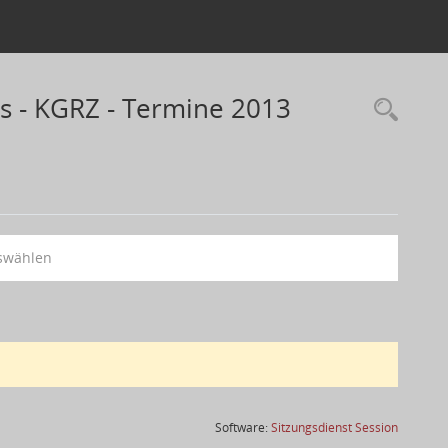
s - KGRZ - Termine 2013
swählen
(Wird in
Software:
Sitzungsdienst
Session