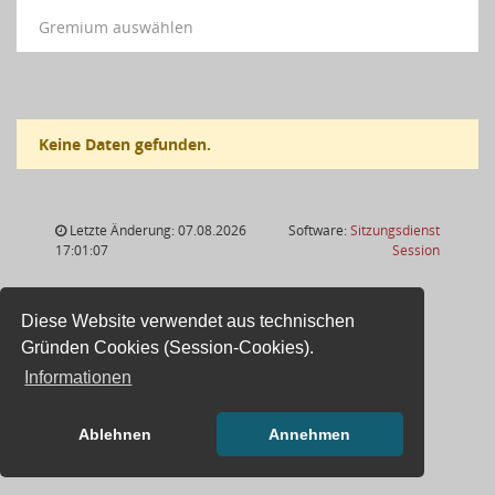
Gremium auswählen
Keine Daten gefunden.
Letzte Änderung: 07.08.2026
Software:
Sitzungsdienst
(Wird in
17:01:07
Session
Diese Website verwendet aus technischen
Gründen Cookies (Session-Cookies).
Informationen
Ablehnen
Annehmen