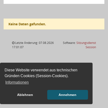
Keine Daten gefunden.
Letzte Änderung: 07.08.2026
Software:
Sitzungsdienst
(Wird in
17:01:07
Session
Diese Website verwendet aus technischen
Gründen Cookies (Session-Cookies).
Informationen
Ablehnen
Annehmen