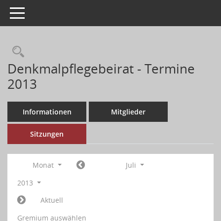
Toggle navigation
Denkmalpflegebeirat - Termine
2013
Informationen
Mitglieder
Sitzungen
Monat
Juli
2013
Aktuell
Gremium auswählen