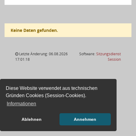
Keine Daten gefunden.
Letzte Änderung: 06.08.2026
Software:
Sitzungsdienst
(Wird in
17:01:18
Session
Diese Website verwendet aus technischen
Gründen Cookies (Session-Cookies).
Informationen
Ablehnen
Annehmen