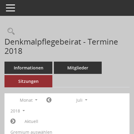
Toggle navigation
Denkmalpflegebeirat - Termine
2018
Informationen
Mitglieder
Sitzungen
Monat
Juli
2018
Aktuell
Gremium auswählen