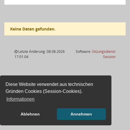
Keine Daten gefunden.
Letzte Änderung: 08.08.2026
Software:
Sitzungsdienst
(Wird in
17:01:04
Session
Diese Website verwendet aus technischen
Gründen Cookies (Session-Cookies).
Informationen
Ablehnen
Annehmen