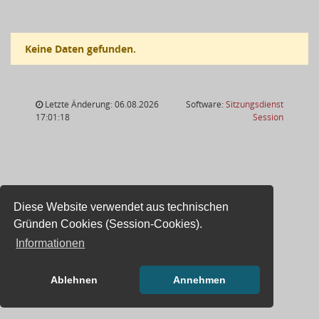
Keine Daten gefunden.
Letzte Änderung: 06.08.2026
Software:
Sitzungsdienst
(Wird in
17:01:18
Session
Diese Website verwendet aus technischen
Gründen Cookies (Session-Cookies).
Informationen
Ablehnen
Annehmen