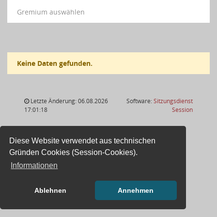
Gremium auswählen
Keine Daten gefunden.
Letzte Änderung: 06.08.2026
Software:
Sitzungsdienst
(Wird in
17:01:18
Session
Diese Website verwendet aus technischen
Gründen Cookies (Session-Cookies).
Informationen
Ablehnen
Annehmen