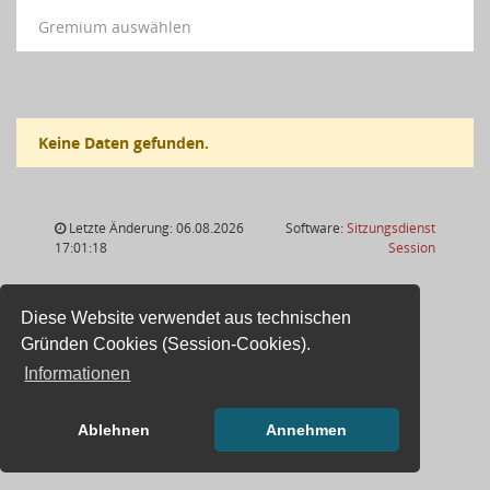
Gremium auswählen
Keine Daten gefunden.
Letzte Änderung: 06.08.2026
Software:
Sitzungsdienst
(Wird in
17:01:18
Session
Diese Website verwendet aus technischen
Gründen Cookies (Session-Cookies).
Informationen
Ablehnen
Annehmen