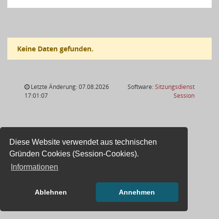
Keine Daten gefunden.
Letzte Änderung: 07.08.2026
Software:
Sitzungsdienst
(Wird in
17:01:07
Session
Diese Website verwendet aus technischen
Gründen Cookies (Session-Cookies).
Informationen
Ablehnen
Annehmen