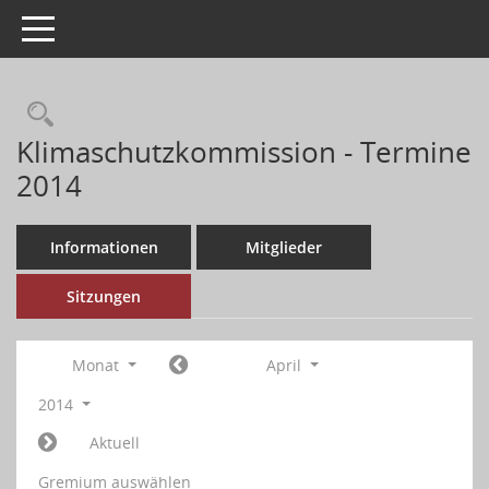
Toggle navigation
Klimaschutzkommission - Termine
2014
Informationen
Mitglieder
Sitzungen
Monat
April
2014
Aktuell
Gremium auswählen