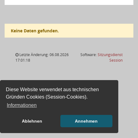
Keine Daten gefunden.
Letzte Änderung: 06.08.2026
Software:
Sitzungsdienst
(Wird in
17:01:18
Session
Diese Website verwendet aus technischen
Gründen Cookies (Session-Cookies).
Informationen
Ablehnen
Annehmen