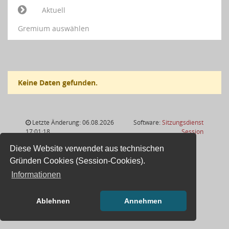
Aktuell
Gremium auswählen
Keine Daten gefunden.
Letzte Änderung: 06.08.2026
Software:
Sitzungsdienst
(Wird in
17:01:18
Session
Diese Website verwendet aus technischen
Gründen Cookies (Session-Cookies).
Informationen
Ablehnen
Annehmen