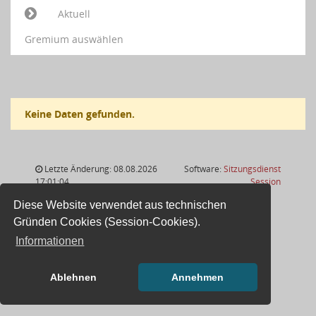
Aktuell
Gremium auswählen
Keine Daten gefunden.
Letzte Änderung: 08.08.2026
Software:
Sitzungsdienst
(Wird in
17:01:04
Session
Diese Website verwendet aus technischen
Gründen Cookies (Session-Cookies).
Informationen
Ablehnen
Annehmen