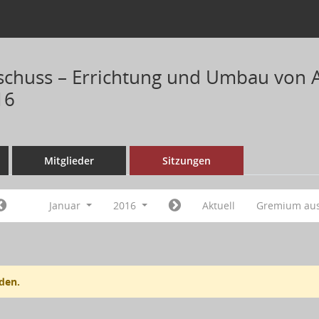
chuss – Errichtung und Umbau von 
16
Mitglieder
Sitzungen
Januar
2016
Aktuell
Gremium au
den.