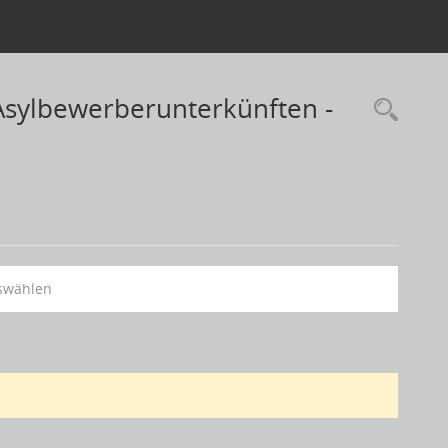
Asylbewerberunterkünften -
swählen