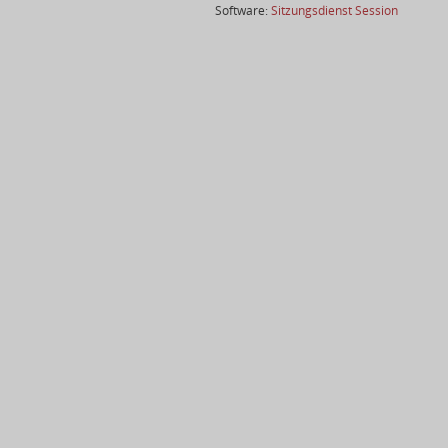
(Wird in
Software:
Sitzungsdienst
Session