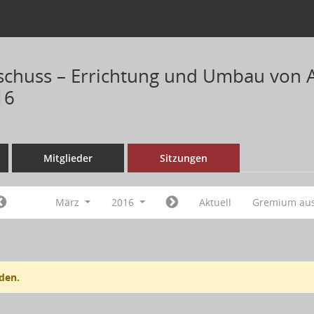
chuss – Errichtung und Umbau von 
16
Mitglieder
Sitzungen
März
2016
Aktuell
Gremium au
den.