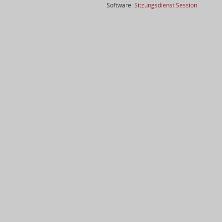
(Wird in
Software:
Sitzungsdienst
Session