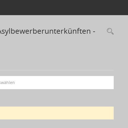
Asylbewerberunterkünften -
swählen