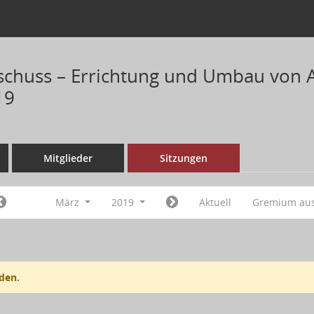
chuss – Errichtung und Umbau von 
19
Mitglieder
Sitzungen
März
2019
Aktuell
Gremium au
den.