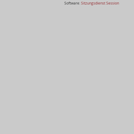
(Wird in
Software:
Sitzungsdienst
Session