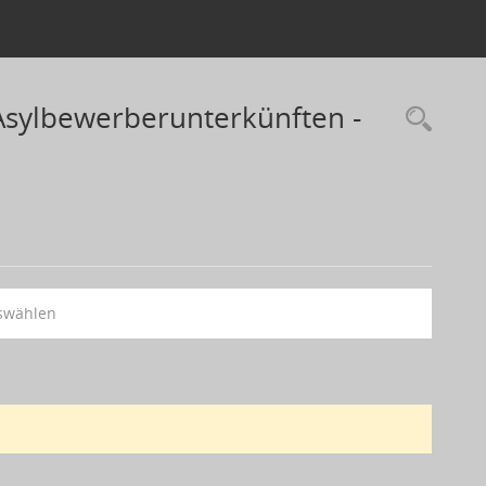
Asylbewerberunterkünften -
swählen