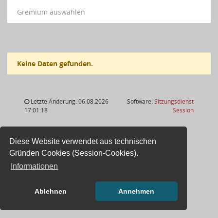
Gremium auswählen
Keine Daten gefunden.
Letzte Änderung: 06.08.2026
Software:
Sitzungsdienst
(Wird in
17:01:18
Session
Diese Website verwendet aus technischen
Gründen Cookies (Session-Cookies).
Informationen
Ablehnen
Annehmen