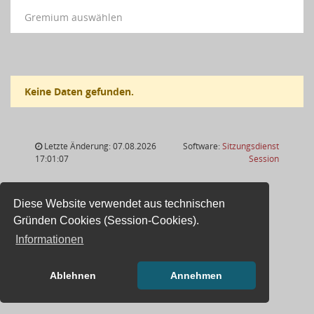
Gremium auswählen
Keine Daten gefunden.
Letzte Änderung: 07.08.2026
Software:
Sitzungsdienst
(Wird in
17:01:07
Session
Diese Website verwendet aus technischen
Gründen Cookies (Session-Cookies).
Informationen
Ablehnen
Annehmen