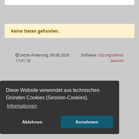
Keine Daten gefunden.
Letzte Änderung: 06.08.2026
Software:
Sitzungsdienst
(Wird in
17:01:18
Session
Diese Website verwendet aus technischen
Gründen Cookies (Session-Cookies).
Informationen
Ablehnen
Annehmen