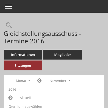
Toggle navigation
Gleichstellungsausschuss -
Termine 2016
Informationen
Mitglieder
Sitzungen
Monat
November
2016
Aktuell
Gremium auswählen