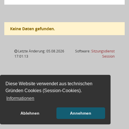
Keine Daten gefunden.
Letzte Änderung: 05.08.2026
Software:
Sitzungsdienst
(Wird in
17:01:13
Session
Diese Website verwendet aus technischen
Gründen Cookies (Session-Cookies).
Informationen
Ablehnen
Annehmen